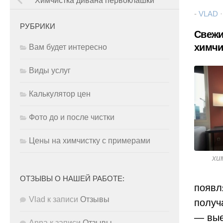
Химчистка дивана первоклашки
-
VLAD
РУБРИКИ
Свежи
химчи
Вам будет интересно
Виды услуг
Калькулятор цен
Фото до и после чистки
Цены на химчистку с примерами
хи
ОТЗЫВЫ О НАШЕЙ РАБОТЕ:
появл
Vlad
к записи
Отзывы
получ
— вые
Anna
к записи
Отзывы