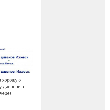
и хорошую
у диванов в
через
.