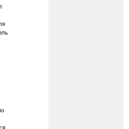
т
ля
ель
но
ся