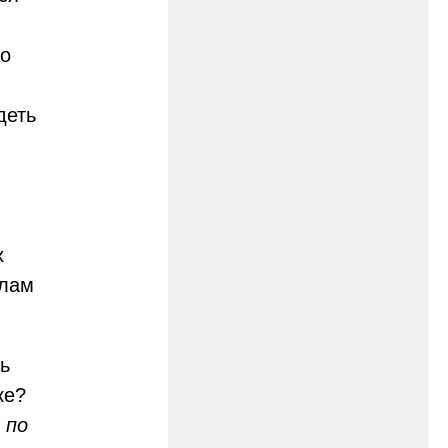
го
деть
х
алам
ть
ке?
 по