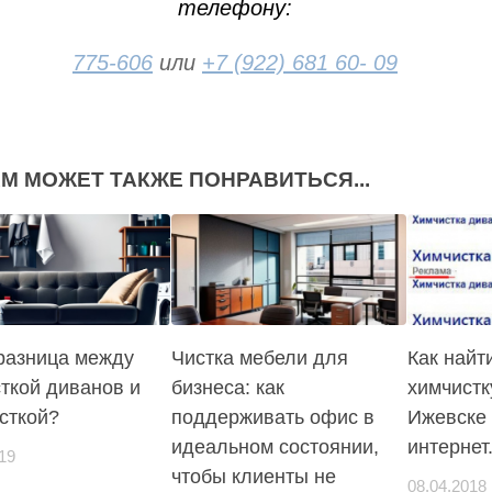
телефону:
775-606
или
+7 (922) 681 60- 09
М МОЖЕТ ТАКЖЕ ПОНРАВИТЬСЯ...
разница между
Чистка мебели для
Как найт
ткой диванов и
бизнеса: как
химчистк
сткой?
поддерживать офис в
Ижевске 
идеальном состоянии,
интернет
19
чтобы клиенты не
08.04.2018