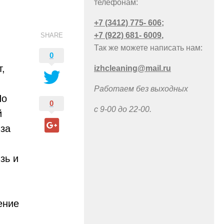
телефонам:
+7 (3412) 775- 606
;
й
+7 (922) 681- 6009
,
SHARE
Так же можете написать нам:
0
т,
izhcleaning@mail.ru
Работаем без выходных
Но
0
с 9-00 до 22-00.
й
 за
зь и
ение