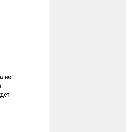
а не
ы
удет