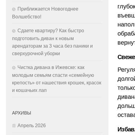
глубо
Приближается Новогоднее
въевш
Волшебство!
напол
Сдаете квартиру? Как быстро
обраб
подготовить диван к новым
верну
арендаторам за 3 часа без паники и
сверхурочной уборки
Свеже
Чистка дивана в Ижевске: как
Регул
молодым семьям спасти «семейную
долго
крепость» от нашествия крошек, красок
тольк
и кошачьих лап
диван
дольш
АРХИВЫ
остав
Апрель 2026
Избав