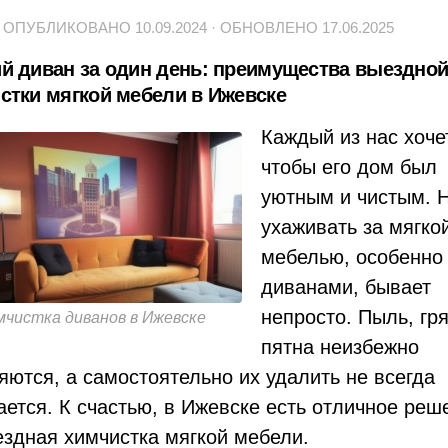
· ОПУБЛИКОВАНО
10.09.2024
· ОБНОВЛЕНО
17.06.2025
й диван за один день: преимущества выездно
стки мягкой мебели в Ижевске
Каждый из нас хоче
чтобы его дом был
уютным и чистым. 
ухаживать за мягко
мебелью, особенно
диванами, бывает
непросто. Пыль, гря
мчистка диванов в Ижевске
пятна неизбежно
яются, а самостоятельно их удалить не всегда
ается. К счастью, в Ижевске есть отличное реш
здная химчистка мягкой мебели.