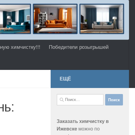
ную химчистку!!!
Победители розыгрышей
ЕЩЁ
Найти:
нь:
Заказать химчистку в
Ижевске
можно по