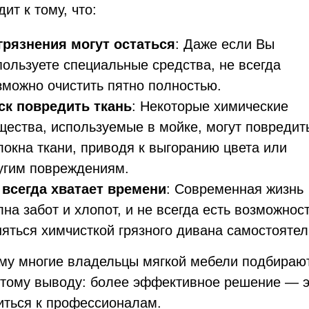
ит к тому, что:
грязнения могут остаться
: Даже если Вы
пользуете специальные средства, не всегда
зможно очистить пятно полностью.
ск повредить ткань
: Некоторые химические
щества, используемые в мойке, могут повредит
локна ткани, приводя к выгоранию цвета или
угим повреждениям.
 всегда хватает времени
: Современная жизнь
лна забот и хлопот, и не всегда есть возможнос
няться химчисткой грязного дивана самостоятел
му многие владельцы мягкой мебели подбираю
стому выводу: более эффективное решение — э
иться к профессионалам.