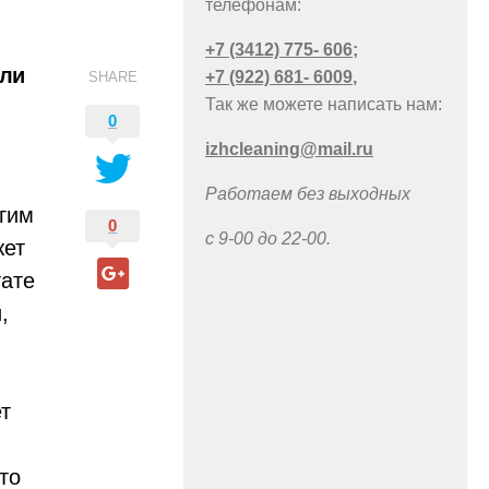
телефонам:
+7 (3412) 775- 606
;
или
+7 (922) 681- 6009
,
SHARE
Так же можете написать нам:
0
izhcleaning@mail.ru
Работаем без выходных
гим
0
с 9-00 до 22-00.
жет
тате
,
т
то