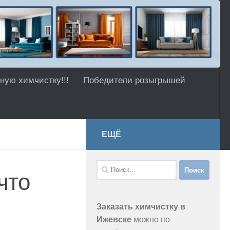
ную химчистку!!!
Победители розыгрышей
ЕЩЁ
Найти:
что
Заказать химчистку в
Ижевске
можно по