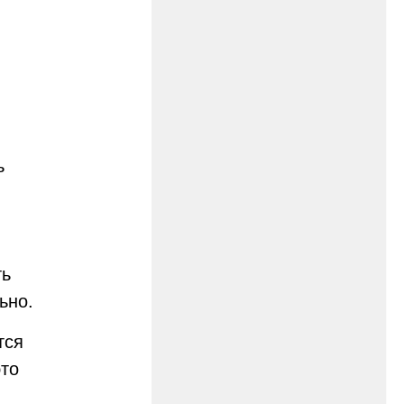
ь
ть
ьно.
тся
то