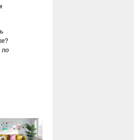
м
ть
ке?
 по