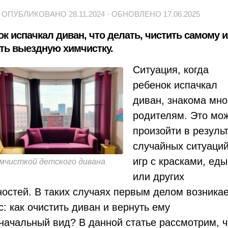
· ОПУБЛИКОВАНО
28.11.2024
· ОБНОВЛЕНО
17.06.2025
ок испачкал диван, что делать, чистить самому 
ать выездную химчистку.
Ситуация, когда
ребенок испачкал
диван, знакома мно
родителям. Это мо
произойти в резуль
случайных ситуаций
игр с красками, еды
мчисткой детского дивана
или других
ностей. В таких случаях первым делом возникае
с: как очистить диван и вернуть ему
начальный вид? В данной статье рассмотрим, ч