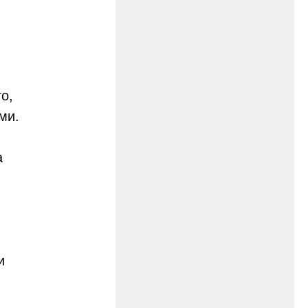
о,
ми.
а
и