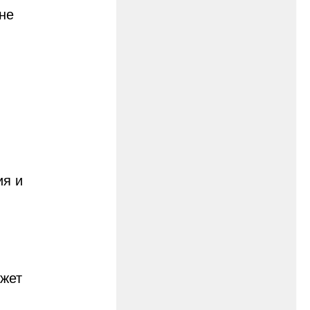
не
ия и
ожет