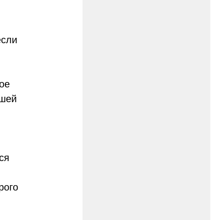
если
ое
ашей
ся
рого