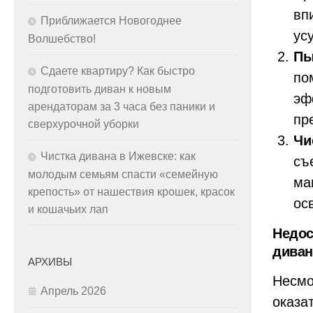
вп
Приближается Новогоднее
ус
Волшебство!
Пы
Сдаете квартиру? Как быстро
по
подготовить диван к новым
эф
арендаторам за 3 часа без паники и
пр
сверхурочной уборки
Чи
Чистка дивана в Ижевске: как
съ
молодым семьям спасти «семейную
ма
крепость» от нашествия крошек, красок
ос
и кошачьих лап
Недос
диван
АРХИВЫ
Несмо
Апрель 2026
оказа