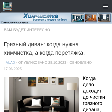
Перейти к содержимому
ВАМ БУДЕТ ИНТЕРЕСНО
Грязный диван: когда нужна
химчистка, а когда перетяжка.
-
VLAD
· ОПУБЛИКОВАНО
28.10.2023
· ОБНОВЛЕНО
17.06.2025
Когда
дело
доходит
до чистки
грязного
дивана,